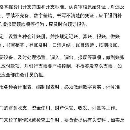
严格掌握费用开支范围和开支标准。认真审核原始凭证，对违反
全、手续不完备、数字差错、书写不清楚的凭证，应予退回补
,虚报冒领款项等行为，应及时向领导报告。
规定，设置各种会计账册。并按规定记账、算账、报账。做账
确，书写整齐，登账及时，日清月结，账目清楚，按期报账。
主要设备。及时处理添置、调入、调出、报废等事项，做到账账
收应付款项。对银行支票要严格控制。不得签发空头支票，如
款应全部由会计员负担。
编报各种会计报表。编制报表时，必须做到数字真实，计算准
。
部门的财务收支、资金使用、财产保管、收发、计量等工作。
部门来校了解情况或检査工作时，要负责提供有关资料，如实反