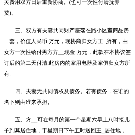
关费用双方日后重新协商。(也可一次性付清抚养
费)。
三、双方有夫妻共同财产座落在路小区室商品房
一套，价值人民币 万元，现协商归女方王_所有，由
女方一次性给付男方方__现金 万元，此款在本协议签
订后的第二天付清;此房内的家用电器及家俱归女方所
有。
四、夫妻无共同债权及债务。若有债务，在谁的
名下则由谁来承担。
五、方__可在每月的第一个星期六早上八时接儿
子到其居住地，于星期日下午五时送回王_居住地，