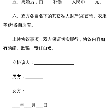
五、离婚后，由____补偿____人民币____元。
六、双方各自名下的其它私人财产(如首饰、衣服
等)归各自所有。
上述协议事项，双方保证切实履行，协议内容如
有隐瞒、欺骗，责任自负。
立协议人：________________
男方：_______
女方：_________
___年___月___日