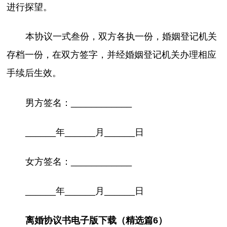
进行探望。
本协议一式叁份，双方各执一份，婚姻登记机关
存档一份，在双方签字，并经婚姻登记机关办理相应
手续后生效。
男方签名：____________
______年______月______日
女方签名：____________
______年______月______日
离婚协议书电子版下载（精选篇6）