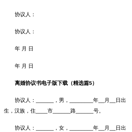
协议人：
协议人：
年 月 日
年 月 日
离婚协议书电子版下载（精选篇5）
协议人：______，男，________年__月__日出
生，汉族，住____市______路______号。
协议人：______，女，________年__月__日出