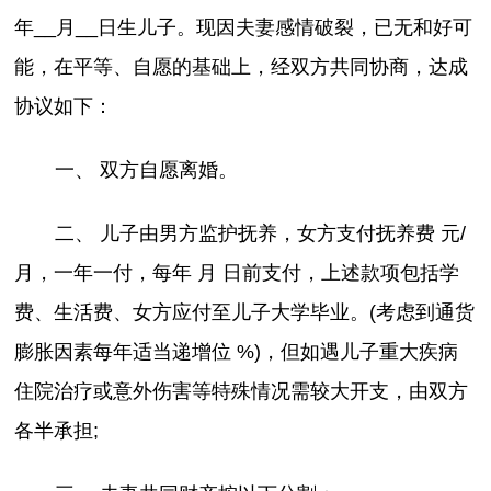
年__月__日生儿子。现因夫妻感情破裂，已无和好可
能，在平等、自愿的基础上，经双方共同协商，达成
协议如下：
一、 双方自愿离婚。
二、 儿子由男方监护抚养，女方支付抚养费 元/
月，一年一付，每年 月 日前支付，上述款项包括学
费、生活费、女方应付至儿子大学毕业。(考虑到通货
膨胀因素每年适当递增位 %)，但如遇儿子重大疾病
住院治疗或意外伤害等特殊情况需较大开支，由双方
各半承担;