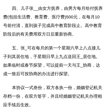
四、儿子张__由女方抚养，由男方每月给付抚养
费(包括生活费、教育费、医疗费)500元，在每月10
号前付清，直到孩子完成高中教育阶段止。高中教育
阶段后的有关费用双方日后重新协商。
五、张_可在每月的第一个星期六早上八点接儿
子到其居住地，于星期日早上九点送回王_居住地。
如果临时或春节探望，可以提前一天与王_协商，达
成一致后可按协商的办法进行探望。
本协议一式叁份，双方各执一份，婚姻登记机关
存档一份，在双方签字，并且经婚姻登记机关办理相
应手续后生效。