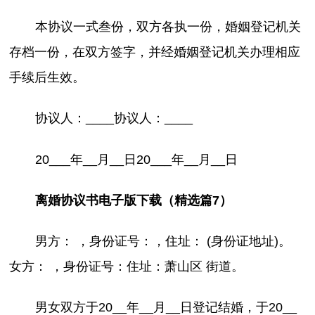
本协议一式叁份，双方各执一份，婚姻登记机关
存档一份，在双方签字，并经婚姻登记机关办理相应
手续后生效。
协议人：____协议人：____
20___年__月__日20___年__月__日
离婚协议书电子版下载（精选篇7）
男方： ，身份证号：，住址： (身份证地址)。
女方： ，身份证号：住址：萧山区 街道。
男女双方于20__年__月__日登记结婚，于20__