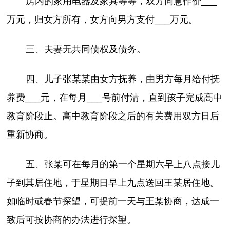
房内的家用电器及家具等等，双方同意作价___
万元，归女方所有，女方向男方支付___万元。
三、夫妻无共同债权及债务。
四、儿子张某某由女方抚养，由男方每月给付抚
养费___元，在每月___号前付清，直到孩子完成高中
教育阶段止。高中教育阶段之后的有关费用双方日后
重新协商。
五、张某可在每月的第一个星期六早上八点接儿
子到其居住地，于星期日早上九点送回王某居住地。
如临时或春节探望，可提前一天与王某协商，达成一
致后可按协商的办法进行探望。