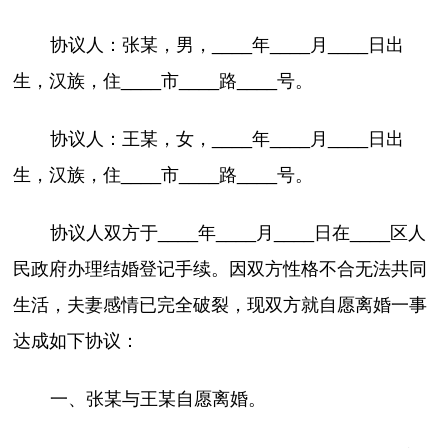
协议人：张某，男，____年____月____日出
生，汉族，住____市____路____号。
协议人：王某，女，____年____月____日出
生，汉族，住____市____路____号。
协议人双方于____年____月____日在____区人
民政府办理结婚登记手续。因双方性格不合无法共同
生活，夫妻感情已完全破裂，现双方就自愿离婚一事
达成如下协议：
一、张某与王某自愿离婚。