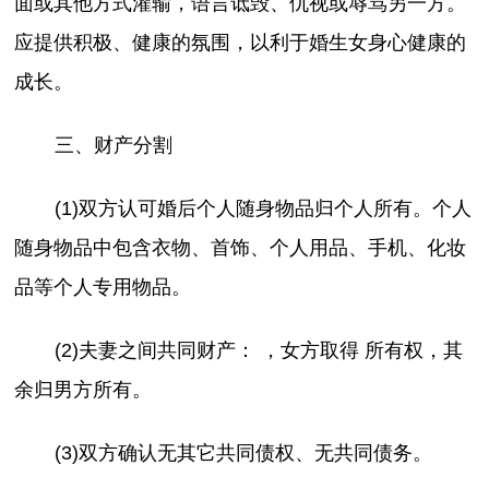
面或其他方式灌输，语言诋毁、仇视或辱骂另一方。
应提供积极、健康的氛围，以利于婚生女身心健康的
成长。
三、财产分割
(1)双方认可婚后个人随身物品归个人所有。个人
随身物品中包含衣物、首饰、个人用品、手机、化妆
品等个人专用物品。
(2)夫妻之间共同财产： ，女方取得 所有权，其
余归男方所有。
(3)双方确认无其它共同债权、无共同债务。