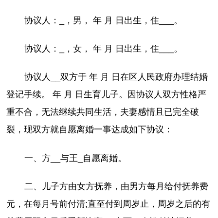
协议人：_，男， 年 月 日出生，住___。
协议人：_，女， 年 月 日出生，住___。
协议人__双方于 年 月 日在区人民政府办理结婚
登记手续。 年 月 日生育儿子。因协议人双方性格严
重不合，无法继续共同生活，夫妻感情且已完全破
裂，现双方就自愿离婚一事达成如下协议：
一、方__与王_自愿离婚。
二、儿子方由女方抚养，由男方每月给付抚养费
元，在每月号前付清;直至付到周岁止，周岁之后的有