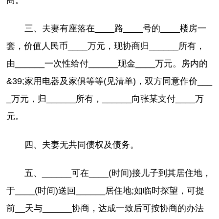
商。
三、夫妻有座落在____路____号的____楼房一
套，价值人民币____万元，现协商归______所有，
由______一次性给付______现金____万元。房内的
&39;家用电器及家俱等等(见清单)，双方同意作价___
_万元，归______所有，______向张某支付____万
元。
四、夫妻无共同债权及债务。
五、______可在____(时间)接儿子到其居住地，
于____(时间)送回______居住地;如临时探望，可提
前__天与______协商，达成一致后可按协商的办法