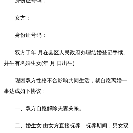
身份证号码：
女方：
身份证号码：
双方于年 月在县区人民政府办理结婚登记手续。
并生有名婚生女(年 月 日出生)
现因双方性格不合影响共同生活，就自愿离婚一
事达成如下协议：
一、双方自愿解除夫妻关系。
二、婚生女 由女方直接抚养。抚养期间，男女双