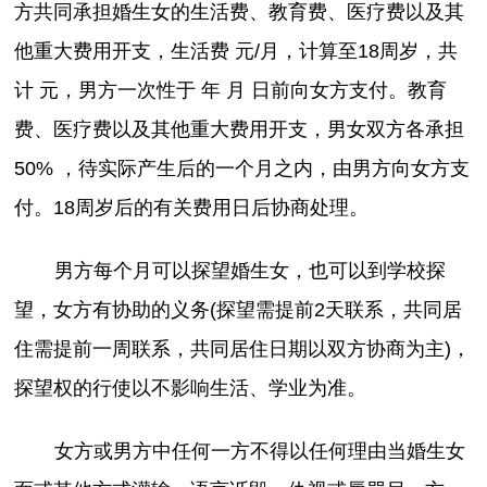
方共同承担婚生女的生活费、教育费、医疗费以及其
他重大费用开支，生活费 元/月，计算至18周岁，共
计 元，男方一次性于 年 月 日前向女方支付。教育
费、医疗费以及其他重大费用开支，男女双方各承担
50% ，待实际产生后的一个月之内，由男方向女方支
付。18周岁后的有关费用日后协商处理。
男方每个月可以探望婚生女，也可以到学校探
望，女方有协助的义务(探望需提前2天联系，共同居
住需提前一周联系，共同居住日期以双方协商为主)，
探望权的行使以不影响生活、学业为准。
女方或男方中任何一方不得以任何理由当婚生女