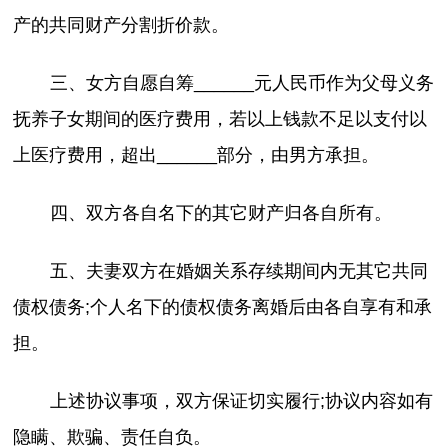
产的共同财产分割折价款。
三、女方自愿自筹______元人民币作为父母义务
抚养子女期间的医疗费用，若以上钱款不足以支付以
上医疗费用，超出______部分，由男方承担。
四、双方各自名下的其它财产归各自所有。
五、夫妻双方在婚姻关系存续期间内无其它共同
债权债务;个人名下的债权债务离婚后由各自享有和承
担。
上述协议事项，双方保证切实履行;协议内容如有
隐瞒、欺骗、责任自负。