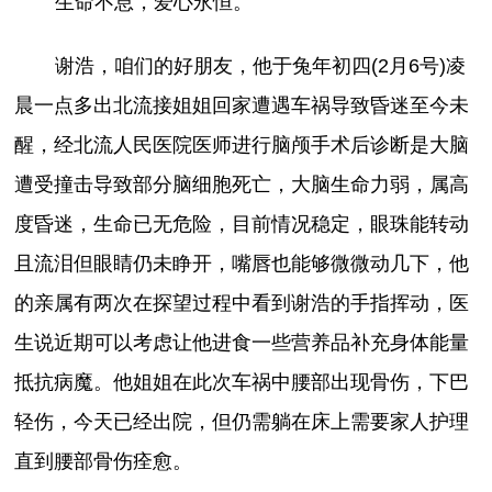
生命不息，爱心永恒。
谢浩，咱们的好朋友，他于兔年初四(2月6号)凌
晨一点多出北流接姐姐回家遭遇车祸导致昏迷至今未
醒，经北流人民医院医师进行脑颅手术后诊断是大脑
遭受撞击导致部分脑细胞死亡，大脑生命力弱，属高
度昏迷，生命已无危险，目前情况稳定，眼珠能转动
且流泪但眼睛仍未睁开，嘴唇也能够微微动几下，他
的亲属有两次在探望过程中看到谢浩的手指挥动，医
生说近期可以考虑让他进食一些营养品补充身体能量
抵抗病魔。他姐姐在此次车祸中腰部出现骨伤，下巴
轻伤，今天已经出院，但仍需躺在床上需要家人护理
直到腰部骨伤痊愈。