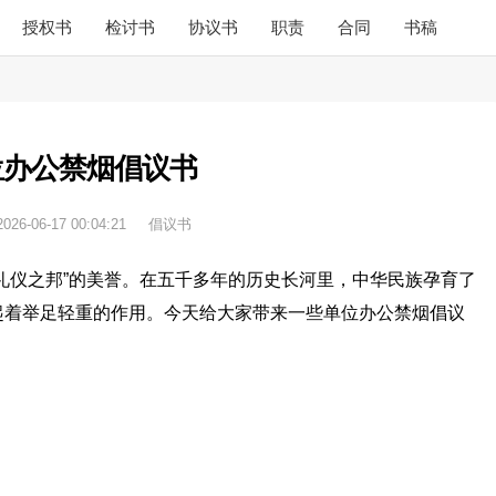
授权书
检讨书
协议书
职责
合同
书稿
位办公禁烟倡议书
2026-06-17 00:04:21
倡议书
礼仪之邦”的美誉。在五千多年的历史长河里，中华民族孕育了
起着举足轻重的作用。今天给大家带来一些单位办公禁烟倡议