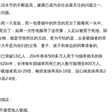
生活水平的不断提高，健康已成为全社会最关注的问题之一。
大问题。
毒死一只老鼠，而一包香烟中的所含的尼古丁能毒死一头牛。
毫克尼古丁，如果一次性地服用了这些量，人足以被置于死地。除
化合物，都是导致癌症的元凶。更为可怕的是，众多吸烟者的背
有大半是为你们的父母、妻子、孩子和身边的同事准备的。
突破13亿人，20x年将有500多万人死于与烟草相关的疾
到20x年，全球每年因烟草而死亡的人数可能增至800万人。
者高10-20倍，喉癌发病率高6-10倍，冠心病发病率高2-
高2-8倍。
同倡议：
不接受他人敬烟。