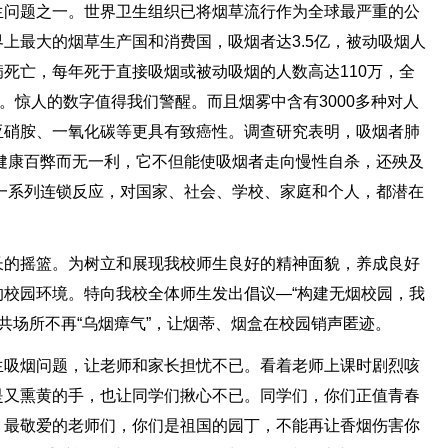
生问题之一。世界卫生组织已将烟草流行作为全球最严重的公
上最大的烟草生产国和消费国，吸烟者达3.5亿，被动吸烟人
致病死亡，每年死于直接吸烟或被动吸烟的人数高达110万，全
。惊人的数字值得我们警醒。而且烟雾中含有3000多种对人
亚硝胺、一氧化碳等更具有致癌性。调查研究表明，吸烟者肺
对健康百弊而无一利，它不但能使吸烟者走向慢性自杀，还殃及
一系列连锁反应，对国家、社会、学校、家庭和个人，都潜在
长的摇篮。为树立和展现我校师生良好的精神面貌，养成良好
校园环境。特向我校全体师生发出倡议—“构建无烟校园，我
公共场所不再“乌烟瘴气”，让烟蒂、烟盒在校园销声匿迹。
生吸烟问题，让老师和家长担忧不已。看着老师上课时剧烈咳
是又熏黄的手，也让同学们揪心不已。同学们，你们正值青春
。最敬爱的老师们，你们是祖国的园丁，不能再让香烟伤害你