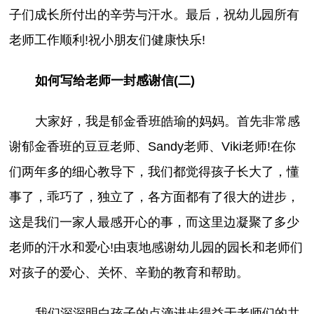
子们成长所付出的辛劳与汗水。最后，祝幼儿园所有
老师工作顺利!祝小朋友们健康快乐!
如何写给老师一封感谢信(二)
大家好，我是郁金香班皓瑜的妈妈。首先非常感
谢郁金香班的豆豆老师、Sandy老师、Viki老师!在你
们两年多的细心教导下，我们都觉得孩子长大了，懂
事了，乖巧了，独立了，各方面都有了很大的进步，
这是我们一家人最感开心的事，而这里边凝聚了多少
老师的汗水和爱心!由衷地感谢幼儿园的园长和老师们
对孩子的爱心、关怀、辛勤的教育和帮助。
我们深深明白孩子的点滴进步得益于老师们的共