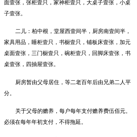
面壹张，张柜壹只，家神柜壹只，大桌子壹张，小桌
子壹张。
二儿：柏中根，堂屋西壹间半，厨房南壹间半，
家具用品，睡柜壹只，书橱壹只，铺板床壹张，加元
桌面壹张，三门橱壹只，碗柜壹只，回脚床壹张，书
桌壹张，四抽屉壹张。
厨房暂由父母居住，等二老百年后由兄弟二人平
分。
关于父母的赡养，每户每年支付赡养费伍佰元。
必须在每年年初支付，不得拖延。