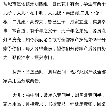
盐城市伍佑镇永明四组，皆已花甲有余，毕生有两个
儿子，大儿：柏中明，大儿媳：吴建霞;二儿：柏中
根，二儿媳：高秀荣，皆已生子，成家立业，实属幸
事，常言道，有千年之父子，无千年之弟兄，各房点
灯各房亮，如今我俩老意欲将全部家产按兄弟俩平分
赠予你们，每人各得壹份，望你们分得家产后各自努
力，勤俭治家，振兴家门。
房产：堂屋叁间，厨房叁间，现将此房产及全部
家具用品分成两份。
大儿：柏中明，常屋东壹间半，厨房北壹间半，
家具用品，睡柜壹只，书橱壹只，铺板床壹张，园桌