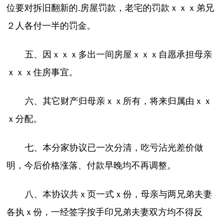
位要对拆旧翻新的.房屋罚款，老宅的罚款ｘｘｘ弟兄
２人各付一半的罚金。
五、因ｘｘｘ多出一间房屋ｘｘｘ自愿承担母亲
ｘｘｘ住房事宜。
六、其它财产归母亲ｘｘ所有，将来归属由ｘｘ
ｘ分配。
七、本分家协议已一次分清，吃亏沾光差价做
明，今后价格涨落、付款早晚均不再调整。
八、本协议共ｘ页一式ｘ份，母亲与两兄弟夫妻
各执ｘ份，一经签字按手印兄弟夫妻双方均不得反