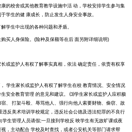
康的校舍或其他教育教学设施中活 动，学校安排学生参与集
于学生的健 康成长，防止发生人身安全事故。
了解学生中出现的各种问题和矛盾。
购买人身保险。(险种及保额等在后 面另附详细说明)
长或监护人有权了解事实真相，依法 确定责任，依责有权享
育， 学生家长或监护人有权了解学生在校 教育情况、安全情况
生安全教育管理 的意见和建议。 ⑶学生家长或监护人应积极
宿、 打架斗殴、辱骂他人、强行向他人索要财物、偷窃、故
重违反美术培训学校规定，违反社会公德及违法犯罪的不良行
向学生管理人员请假;一旦接到学校反 映学生有无故旷课或夜
视，主动配合 学校及时查找，或者公安机关等部门请求帮