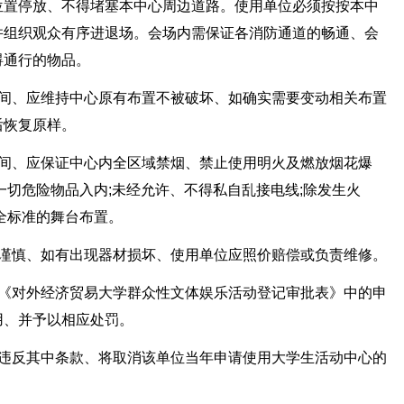
位置停放、不得堵塞本中心周边道路。使用单位必须按按本中
并组织观众有序进退场。会场内需保证各消防通道的畅通、会
碍通行的物品。
期间、应维持中心原有布置不被破坏、如确实需要变动相关布置
后恢复原样。
期间、应保证中心内全区域禁烟、禁止使用明火及燃放烟花爆
一切危险物品入内;未经允许、不得私自乱接电线;除发生火
全标准的舞台布置。
心谨慎、如有出现器材损坏、使用单位应照价赔偿或负责维修。
与《对外经济贸易大学群众性文体娱乐活动登记审批表》中的申
用、并予以相应处罚。
若违反其中条款、将取消该单位当年申请使用大学生活动中心的