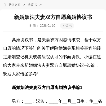
>
>
书信之家
协议书
新婚姻法夫妻双方自愿离婚协议书
时间：
2026-01-10
协议书
14:18:54
离婚协议书，是夫妻双方因感情破裂、基于双方
自愿的情况下签订的关于解除婚姻关系相关事宜的经
过婚姻登记机关或者法院认可的书面协议。小编在这
给大家带来新婚姻法夫妻双方自愿离婚协议书5篇，
欢迎大家借鉴参考!
新婚姻法夫妻双方自愿离婚协议书篇1
男方：___，汉族，____年__月__日生，住__省