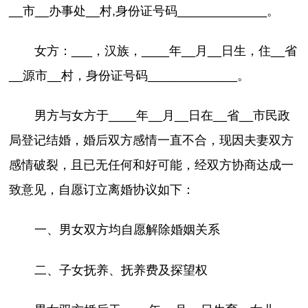
__市__办事处__村,身份证号码_____________。
女方：___，汉族，____年__月__日生，住__省
__源市__村，身份证号码_____________。
男方与女方于____年__月__日在__省__市民政
局登记结婚，婚后双方感情一直不合，现因夫妻双方
感情破裂，且已无任何和好可能，经双方协商达成一
致意见，自愿订立离婚协议如下：
一、男女双方均自愿解除婚姻关系
二、子女抚养、抚养费及探望权