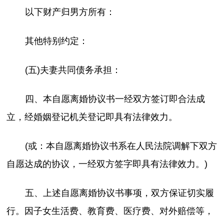
以下财产归男方所有：
其他特别约定：
(五)夫妻共同债务承担：
四、本自愿离婚协议书一经双方签订即合法成
立，经婚姻登记机关登记即具有法律效力。
(或：本自愿离婚协议书系在人民法院调解下双方
自愿达成的协议，一经双方签字即具有法律效力。)
五、上述自愿离婚协议书事项，双方保证切实履
行。因子女生活费、教育费、医疗费、对外赔偿等，