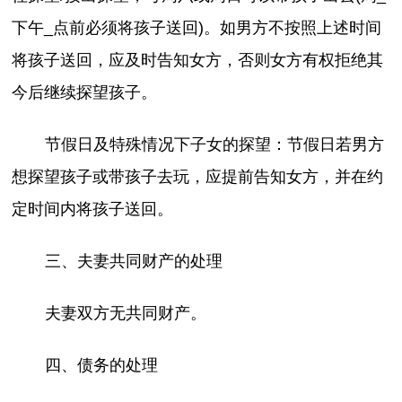
下午_点前必须将孩子送回)。如男方不按照上述时间
将孩子送回，应及时告知女方，否则女方有权拒绝其
今后继续探望孩子。
节假日及特殊情况下子女的探望：节假日若男方
想探望孩子或带孩子去玩，应提前告知女方，并在约
定时间内将孩子送回。
三、夫妻共同财产的处理
夫妻双方无共同财产。
四、债务的处理