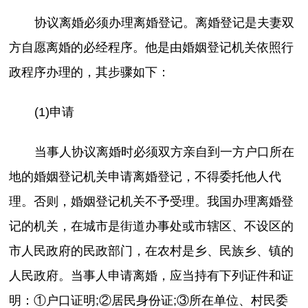
协议离婚必须办理离婚登记。离婚登记是夫妻双
方自愿离婚的必经程序。他是由婚姻登记机关依照行
政程序办理的，其步骤如下：
(1)申请
当事人协议离婚时必须双方亲自到一方户口所在
地的婚姻登记机关申请离婚登记，不得委托他人代
理。否则，婚姻登记机关不予受理。我国办理离婚登
记的机关，在城市是街道办事处或市辖区、不设区的
市人民政府的民政部门，在农村是乡、民族乡、镇的
人民政府。当事人申请离婚，应当持有下列证件和证
明：①户口证明;②居民身份证;③所在单位、村民委