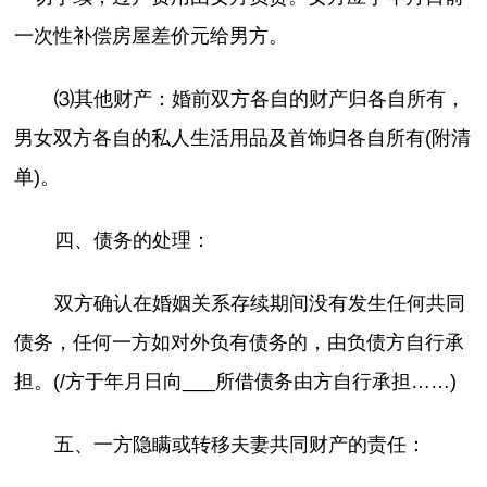
一次性补偿房屋差价元给男方。
⑶其他财产：婚前双方各自的财产归各自所有，
男女双方各自的私人生活用品及首饰归各自所有(附清
单)。
四、债务的处理：
双方确认在婚姻关系存续期间没有发生任何共同
债务，任何一方如对外负有债务的，由负债方自行承
担。(/方于年月日向___所借债务由方自行承担……)
五、一方隐瞒或转移夫妻共同财产的责任：