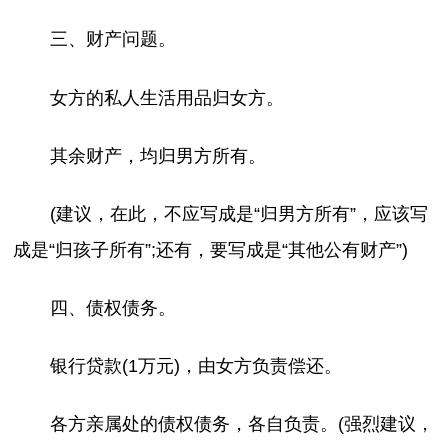
三、财产问题。
女方的私人生活用品归女方。
其余财产，均归男方所有。
(建议，在此，不应写成是“归男方所有”，应该写
成是“归孩子所有”;还有，要写成是“其他公有财产”)
四、债权债务。
银行贷款(1万元)，由女方负责偿还。
各方亲属处的债权债务，各自负责。(强烈建议，