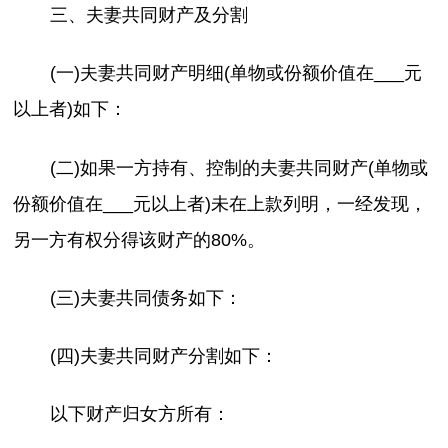
三、夫妻共同财产及分割
(一)夫妻共同财产明细(单物或份额价值在___元
以上者)如下：
(二)如果一方持有、控制的夫妻共同财产(单物或
份额价值在___元以上者)未在上款列明，一经发现，
另一方有权分得该财产的80%。
(三)夫妻共同债务如下：
(四)夫妻共同财产分割如下：
以下财产归女方所有：