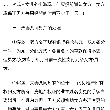
儿一次或带女儿外出游玩，但应提前通知女方，女方
应保证男方每周探望的时间不少于一天。)
三、夫妻共同财产的处理：
⑴存款：双方名下现有银行存款共元，双方各分
一半，为元。分配方式：各自名下的存款保持不变，
但男方/女方应于年月日前一次性支付元给女方/男
方。
⑵房屋：夫妻共同所有的位于___的房地产所有
权归女方所有，房地产权证的业主姓名变更的手续自
离婚后一个月内办理，男方必须协助女方办理变更的
一切手续，过户费用由女方负责。女方应于年月日前