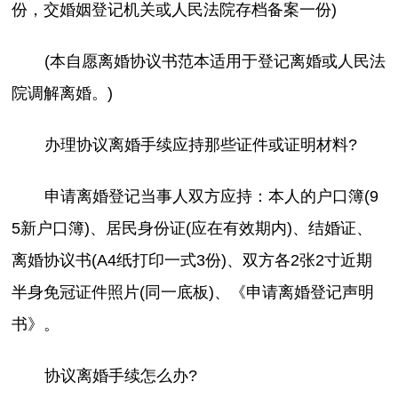
份，交婚姻登记机关或人民法院存档备案一份)
(本自愿离婚协议书范本适用于登记离婚或人民法
院调解离婚。)
办理协议离婚手续应持那些证件或证明材料?
申请离婚登记当事人双方应持：本人的户口簿(9
5新户口簿)、居民身份证(应在有效期内)、结婚证、
离婚协议书(A4纸打印一式3份)、双方各2张2寸近期
半身免冠证件照片(同一底板)、《申请离婚登记声明
书》。
协议离婚手续怎么办?