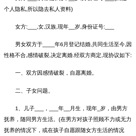
个人隐私,所以隐去私人资料)
女方:___,女,汉族,现年__岁,身份证号:___
男女双方于____年6月登记结婚,共同生活至今,因
性格不合,感情破裂,决定离婚.经双方商定,现协议如下:
一、双方因感情破裂，自愿离婚。
二、子女问题。
1、儿子___，___年__月生，现年_岁，由男方
抚养，随同男方生活。(在男方对孩子照顾不力或无力
抚养的情况下，或在孩子自愿跟随女方生活的情况