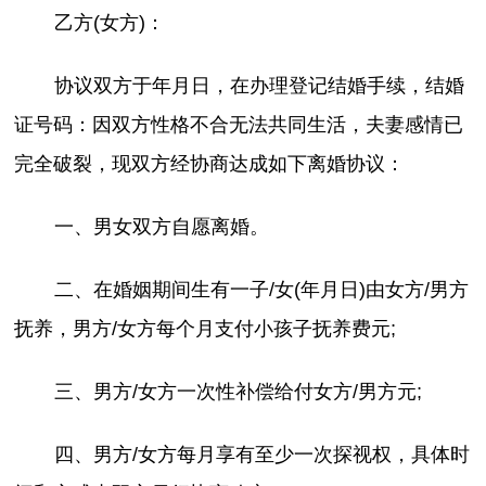
乙方(女方)：
协议双方于年月日，在办理登记结婚手续，结婚
证号码：因双方性格不合无法共同生活，夫妻感情已
完全破裂，现双方经协商达成如下离婚协议：
一、男女双方自愿离婚。
二、在婚姻期间生有一子/女(年月日)由女方/男方
抚养，男方/女方每个月支付小孩子抚养费元;
三、男方/女方一次性补偿给付女方/男方元;
四、男方/女方每月享有至少一次探视权，具体时