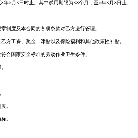
至×年×月×日时止。其中试用期限为××个月，至×年×月×日止。
规章制度及本合同的各项条款对乙方进行管理。
给乙方工资、奖金、津贴以及保险福利和其他政策性补贴。
供符合国家安全标准的劳动作业卫生条件。
惩。
）。
制度。
指标。