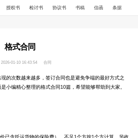
授权书
检讨书
协议书
书稿
信函
条据
格式合同
：
2026-01-10 16:43:54
合同
出现的次数越来越多，签订合同也是避免争端的最好方式之
是小编精心整理的格式合同10篇，希望能够帮助到大家。
此单价已含托运货物的保险费），不足1个方按1个方计算，另收