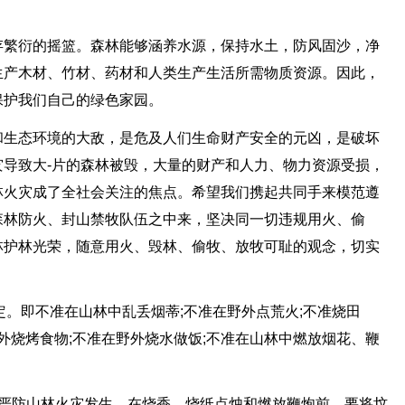
存繁衍的摇篮。森林能够涵养水源，保持水土，防风固沙，净
生产木材、竹材、药材和人类生产生活所需物质资源。因此，
保护我们自己的绿色家园。
和生态环境的大敌，是危及人们生命财产安全的元凶，是破坏
导致大-片的森林被毁，大量的财产和人力、物力资源受损，
林火灾成了全社会关注的焦点。希望我们携起共同手来模范遵
森林防火、封山禁牧队伍之中来，坚决同一切违规用火、偷
林护林光荣，随意用火、毁林、偷牧、放牧可耻的观念，切实
定。即不准在山林中乱丢烟蒂;不准在野外点荒火;不准烧田
外烧烤食物;不准在野外烧水做饭;不准在山林中燃放烟花、鞭
，严防山林火灾发生。在烧香、烧纸点烛和燃放鞭炮前，要将坟