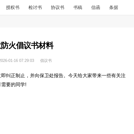
授权书
检讨书
协议书
书稿
信函
条据
意防火倡议书材料
2026-01-16 07:29:03
倡议书
立即纠正制止，并向保卫处报告。今天给大家带来一些有关注
需要的同学!