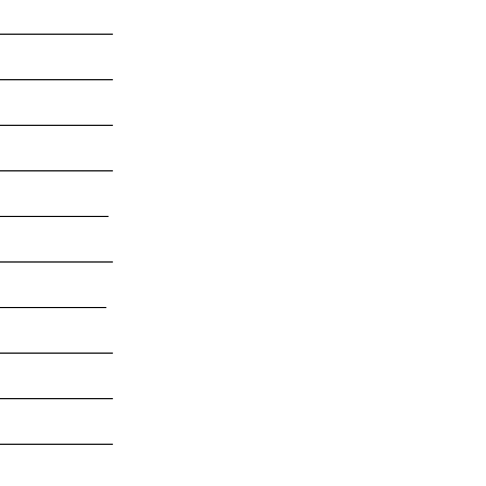
___________
___________
___________
___________
___________
___________
__________
___________
___________
___________
___________