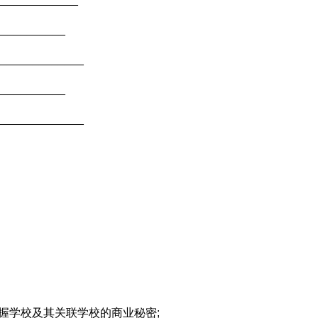
________
____________
__________
____________
握学校及其关联学校的商业秘密;