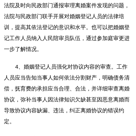
法院及时向民政部门通报审理离婚案件发现的问题，
法院与民政部门联手开展对婚姻登记人员的法律培
训，提高其依法登记的意识和水平。也可以把婚姻登
记工作人员纳入人民陪审员队伍，通过参加庭审更进
一步了解情况。
4、婚姻登记人员强化对协议内容的审查。工作
人员应当告知当事人如何依法分割财产，明确债务清
偿，抚育费的承担应当合理、合法，并详细审查离婚
协议，弥补当事人因法律知识欠缺甚至因恶意离婚而
导致协议内容缺漏、违法，纠正离婚协议的错误约
定。