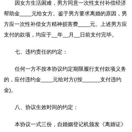
因女方生活困难，男方同意一次性支付补偿经济
帮助金____元给女方。鉴于男方要求离婚的原因，男
方应一次性补偿女方精神损害费____元。上述男方应
支付的款项，均应于__年__月__日前支付完毕。
七、违约责任的约定：
任何一方不按本协议约定期限履行支付款项义务
的，应付违约金____元给对方(/按______支付违约
金)。
八、协议生效时间的约定：
本协议一式三份，自婚姻登记机颁发《离婚证》