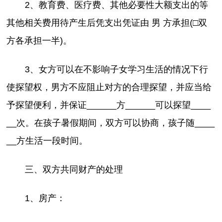
2、教育费、医疗费、其他必要性大额支出的等
其他相关费用待产生后凭支出凭证由 男 方承担(□双
方各承担一半)。
3、女方可以在不影响子女学习生活的情况下行
使探望权，男方不应阻止对方的合理探望，并应当给
予探望便利，并保证______方______可以探望____
__次。在孩子暑假期间，双方可以协商，孩子随____
__方生活一段时间。
三、双方共同财产的处理
1、房产：