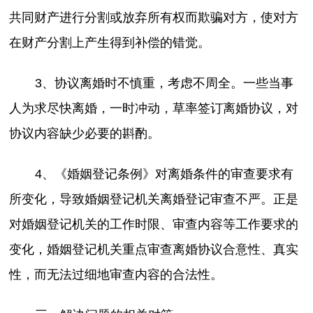
共同财产进行分割或放弃所有权而欺骗对方，使对方
在财产分割上产生得到补偿的错觉。
3、协议离婚时不慎重，考虑不周全。一些当事
人为求尽快离婚，一时冲动，草率签订离婚协议，对
协议内容缺少必要的斟酌。
4、《婚姻登记条例》对离婚条件的审查要求有
所变化，导致婚姻登记机关离婚登记审查不严。正是
对婚姻登记机关的工作时限、审查内容等工作要求的
变化，婚姻登记机关重点审查离婚协议合意性、真实
性，而无法过细地审查内容的合法性。