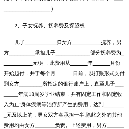
________________ )
2、子女抚养、抚养费及探望权
儿子___________归女方__________抚养，男
方_________承担儿子____________部分抚养费为_
__________元/月，此费用从______年______月份
开始起付，并于每个月______日前，以打账形式支付
到女方________所指定的银行账户上，直至儿子___
_____年满18周岁学业结束，并有固定工作和固定收
入为止;身体疾病等治疗所产生的费用，达到_______
_元及以上的，男女双方各承担一半;除此之外的其他
费用均由女方_______负责。上述费用，男方______