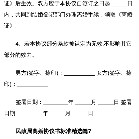
证》后生效。双方应于本协议自签订之日起 _____日
内，共同到结婚登记部门办理离婚手续，领取《离婚
证》。
4、若本协议部分条款被认定为无效,不影响其它
部分的效力。
男方(签字、捺印)：__________ 女方(签字、捺
印)：__________
签署日期：________年 _____月 _____日 签署
日期：_______年 _____月 _____日
民政局离婚协议书标准精选篇7