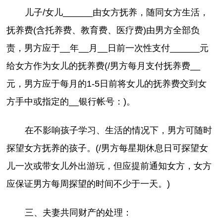
儿子/女儿______由女方抚养，随同女方生活，
抚养费(含托养费、教育费、医疗费)由男方全部负
责，男方应于__年__月__日前一次性支付______元
给女方作为女儿的抚养费(/男方每月支付抚养费__
元，男方应于每月的1-5日前将女儿的抚养费交到女
方手中或指定的__银行帐号：)。
在不影响孩子学习、生活的情况下，男方可随时
探望女方抚养的孩子。(/男方每星期休息日可探望女
儿一次或带女儿外出游玩，但应提前通知女方，女方
应保证男方每周探望的时间不少于一天。)
三、夫妻共同财产的处理：