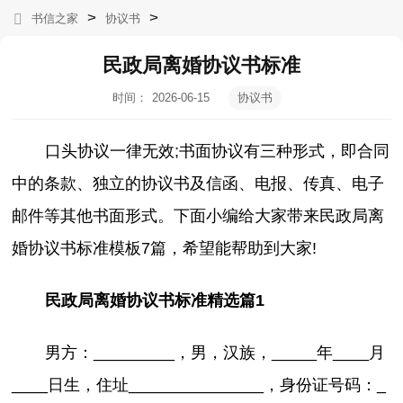
>
>
书信之家
协议书
民政局离婚协议书标准
时间：
2026-06-15
协议书
13:04:19
口头协议一律无效;书面协议有三种形式，即合同
中的条款、独立的协议书及信函、电报、传真、电子
邮件等其他书面形式。下面小编给大家带来民政局离
婚协议书标准模板7篇，希望能帮助到大家!
民政局离婚协议书标准精选篇1
男方：_________，男，汉族，_____年____月
____日生，住址_______________，身份证号码：_