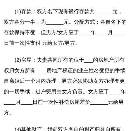
(1)存款：双方名下现有银行存款共______元，
双方各分一半，为______元。分配方式：各自名下的
存款保持不变，但男方/女方应于____年____月____
日前一次性支付 元给女方/男方。
(2)房屋：夫妻共同所有的位于___的房地产所有
权归女方所有，__房地产权证的业主姓名变更的手续
自离婚后一个月内办理，男方必须协助女方办理变更
的一切手续，过户费用由女方负责。女方应于____年
____月____日前一次性补偿房屋差价______元给男
方。
(3)其他财产：婚前双方各自的财产归各自所有，