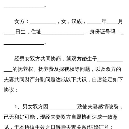
______________。
女方：_________，女，汉族，_____年____月
____日生，住址_______________，身份证号码：_
______________。
经男女双方共同协商，就双方婚生子_________
___的抚养权、抚养费及探视权等问题，以及双方的
夫妻共同财产分割问题达成以下共识，自愿签定如下
协议：
1、男女双方因__________致使夫妻感情破裂，
已无和好可能，现经夫妻双方自愿协商达成一致意
见，于本协议生效之日解除夫妻关系(结婚证号：___