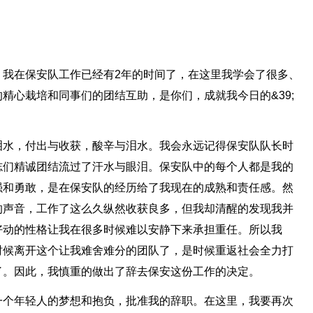
。我在保安队工作已经有2年的时间了，在这里我学会了很多、
精心栽培和同事们的团结互助，是你们，成就我今日的&39;
泪水，付出与收获，酸辛与泪水。我会永远记得保安队队长时
志们精诚团结流过了汗水与眼泪。保安队中的每个人都是我的
强和勇敢，是在保安队的经历给了我现在的成熟和责任感。然
的声音，工作了这么久纵然收获良多，但我却清醒的发现我并
好动的性格让我在很多时候难以安静下来承担重任。所以我
时候离开这个让我难舍难分的团队了，是时候重返社会全力打
了。因此，我慎重的做出了辞去保安这份工作的决定。
一个年轻人的梦想和抱负，批准我的辞职。在这里，我要再次